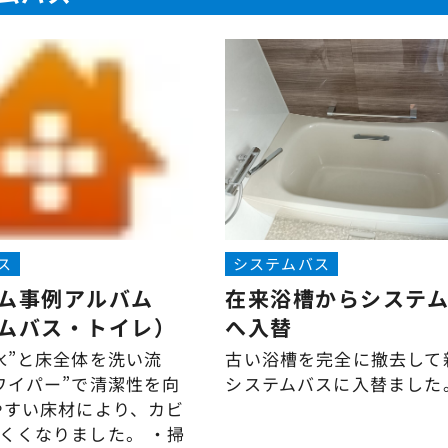
ス
システムバス
ム事例アルバム
在来浴槽からシステ
ムバス・トイレ）
へ入替
水”と床全体を洗い流
古い浴槽を完全に撤去して
ワイパー”で清潔性を向
システムバスに入替ました
やすい床材により、カビ
くくなりました。 ・掃