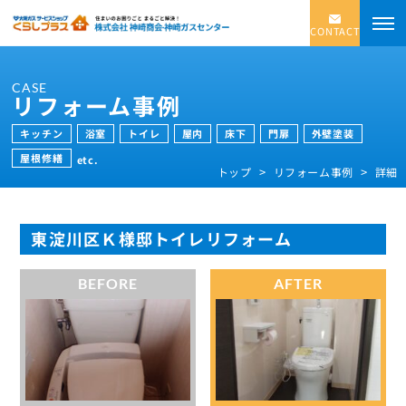
CONTACT
CASE
リフォーム事例
キッチン
浴室
トイレ
屋内
床下
門扉
外壁塗装
屋根修繕
etc.
トップ
リフォーム事例
詳細
東淀川区Ｋ様邸トイレリフォーム
BEFORE
AFTER